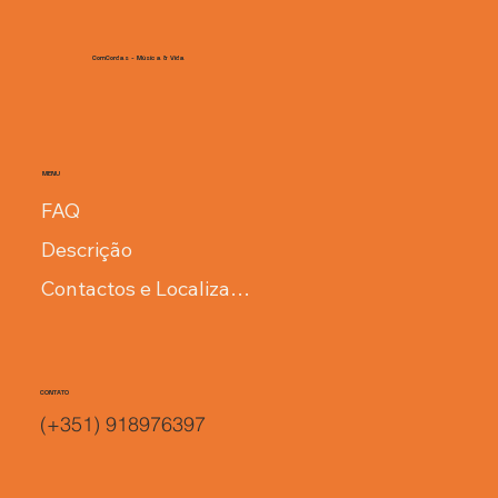
ComCordas - Música & Vida
MENU
FAQ
Descrição
Contactos e Localização
CONTATO
(+351) 918976397