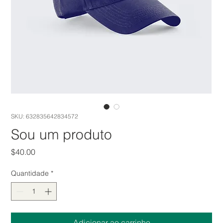
SKU: 632835642834572
Sou um produto
Preço
$40.00
Quantidade
*
Adicionar ao carrinho