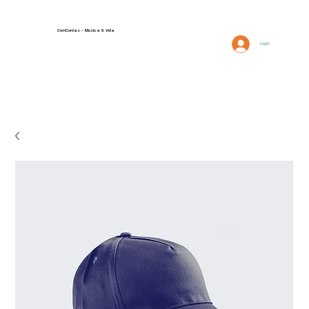
ComCordas - Música & Vida
FAQ
Descrição
Login
Contactos e Localização