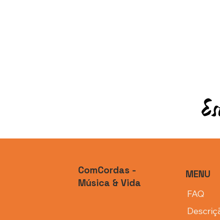
ComCordas -
MENU
Música & Vida
FAQ
Descriç