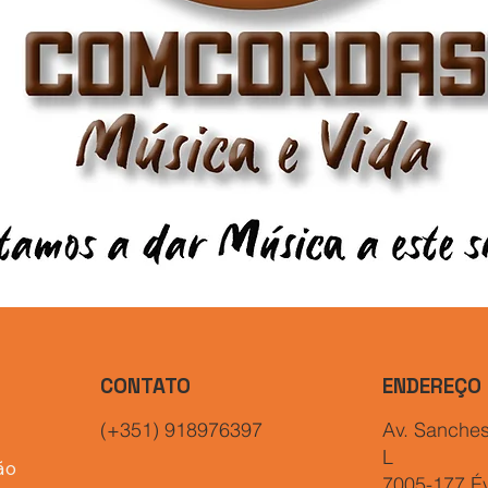
CONTATO
ENDEREÇO
(+351) 918976397
Av. Sanches
L
ão
7005-177 Év