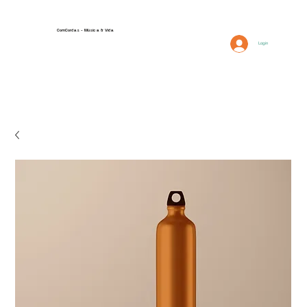
ComCordas - Música & Vida
FAQ
Descrição
Login
Contactos e Localização