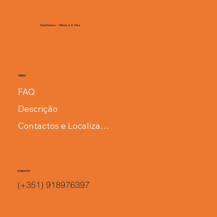
ComCordas - Música & Vida
MENU
FAQ
Descrição
Contactos e Localização
CONTATO
(+351) 918976397