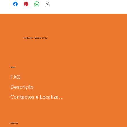
métodos de envio, processamento e custos. Ter uma política
de envio é uma ótima maneira de estabelecer confiança e
garantir compras com segurança.
ComCordas - Música & Vida
MENU
FAQ
Descrição
Contactos e Localização
CONTATO