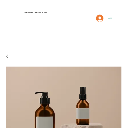
ComCordas - Música & Vida
FAQ
Descrição
Login
Contactos e Localização