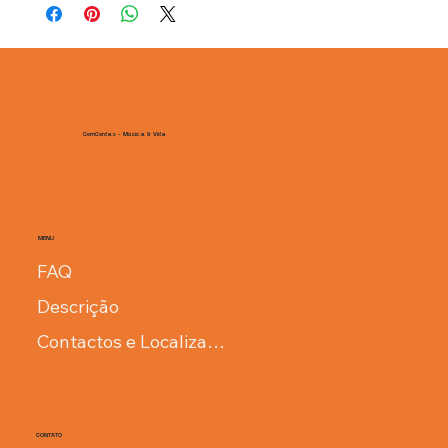
métodos de envio, processamento e custos. Ter uma política
de envio é uma ótima maneira de estabelecer confiança e
garantir compras com segurança.
ComCordas - Música & Vida
MENU
FAQ
Descrição
Contactos e Localização
CONTATO