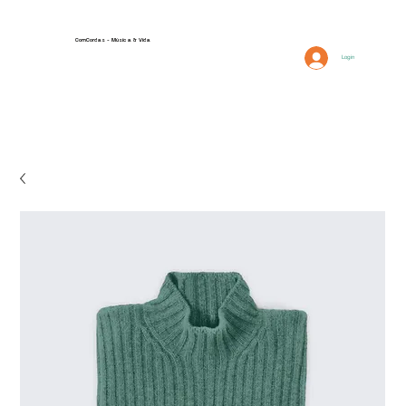
ComCordas - Música & Vida
FAQ
Descrição
Login
Contactos e Localização