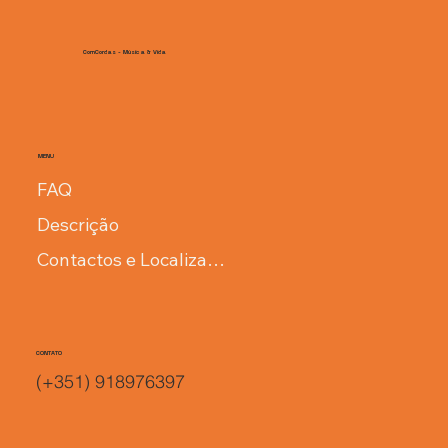
ComCordas - Música & Vida
MENU
FAQ
Descrição
Contactos e Localização
CONTATO
(+351) 918976397