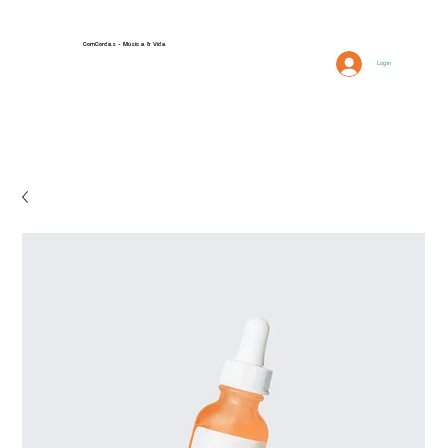
ComCordas - Música & Vida
FAQ
Descrição
Login
Contactos e Localização